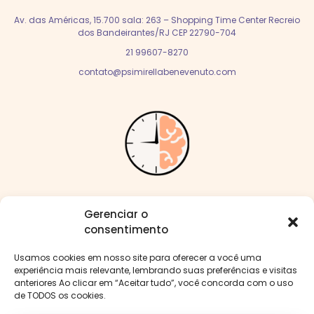
Av. das Américas, 15.700 sala: 263 – Shopping Time Center Recreio
dos Bandeirantes/RJ CEP 22790-704
21 99607-8270
contato@psimirellabenevenuto.com
Me siga nas redes:
Gerenciar o
consentimento
Usamos cookies em nosso site para oferecer a você uma
experiência mais relevante, lembrando suas preferências e visitas
anteriores Ao clicar em “Aceitar tudo”, você concorda com o uso
Menu
de TODOS os cookies.