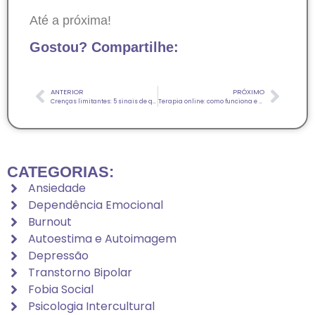
Até a próxima!
Gostou? Compartilhe:
ANTERIOR
PRÓXIMO
Crenças limitantes: 5 sinais de que seus pensamentos estão impedindo você de viver a vida que merece
Terapia online: como funciona e quais as vantagens do atendimento virtual
CATEGORIAS:
Ansiedade
Dependência Emocional
Burnout
Autoestima e Autoimagem
Depressão
Transtorno Bipolar
Fobia Social
Psicologia Intercultural