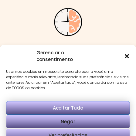
Me siga nas redes:
Gerenciar o
consentimento
Usamos cookies em nosso site para oferecer a você uma
experiência mais relevante, lembrando suas preferências e visitas
anteriores Ao clicar em “Aceitar tudo”, você concorda com o uso
Menu
de TODOS os cookies.
Aceitar Tudo
Negar
Copyright © Psi Mirella Benevenuto. Desenvolvido
Ver preferências