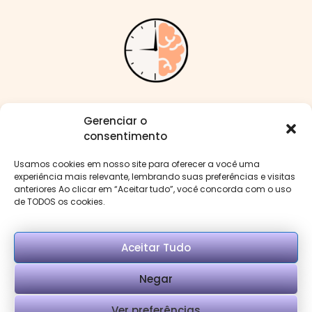
Me siga nas redes:
Gerenciar o
consentimento
Usamos cookies em nosso site para oferecer a você uma
experiência mais relevante, lembrando suas preferências e visitas
anteriores Ao clicar em “Aceitar tudo”, você concorda com o uso
Menu
de TODOS os cookies.
Aceitar Tudo
Negar
Copyright © Psi Mirella Benevenuto. Desenvolvido
Ver preferências