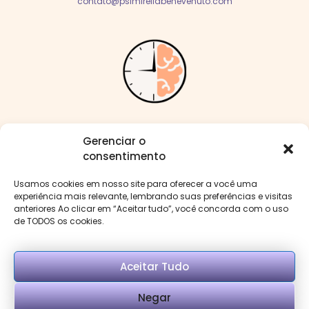
contato@psimirellabenevenuto.com
Me siga nas redes:
Gerenciar o
consentimento
Usamos cookies em nosso site para oferecer a você uma
experiência mais relevante, lembrando suas preferências e visitas
anteriores Ao clicar em “Aceitar tudo”, você concorda com o uso
Menu
de TODOS os cookies.
Aceitar Tudo
Negar