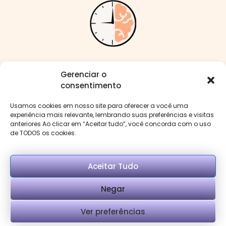
Me siga nas redes:
Gerenciar o
consentimento
Usamos cookies em nosso site para oferecer a você uma
experiência mais relevante, lembrando suas preferências e visitas
anteriores Ao clicar em “Aceitar tudo”, você concorda com o uso
Menu
de TODOS os cookies.
Aceitar Tudo
Negar
Copyright © Psi Mirella Benevenuto. Desenvolvido
Ver preferências
por Rank Local Marketing.