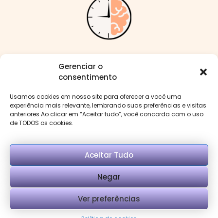
Me siga nas redes:
Gerenciar o
consentimento
Usamos cookies em nosso site para oferecer a você uma
experiência mais relevante, lembrando suas preferências e visitas
anteriores Ao clicar em “Aceitar tudo”, você concorda com o uso
Menu
de TODOS os cookies.
Aceitar Tudo
Negar
Copyright © Psi Mirella Benevenuto. Desenvolvido
Ver preferências
por Rank Local Marketing.