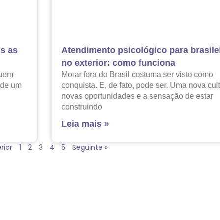
is as
Atendimento psicológico para brasile
no exterior: como funciona
quem
Morar fora do Brasil costuma ser visto como
 de um
conquista. E, de fato, pode ser. Uma nova cult
novas oportunidades e a sensação de estar
construindo
Leia mais »
rior
1
2
3
4
5
Seguinte »