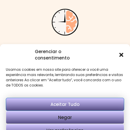
Me siga nas redes:
Gerenciar o
consentimento
Usamos cookies em nosso site para oferecer a você uma
experiência mais relevante, lembrando suas preferências e visitas
anteriores Ao clicar em “Aceitar tudo”, você concorda com o uso
Menu
de TODOS os cookies.
Aceitar Tudo
Negar
Copyright © Psi Mirella Benevenuto. Desenvolvido